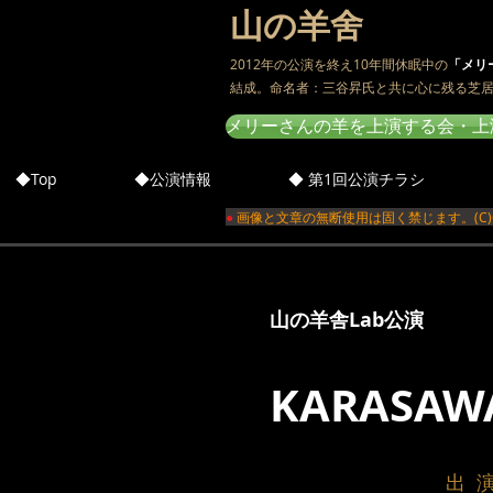
山の羊舍
2012年の公演を終え10年間休眠中の
「メリ
結成。命名者：三谷昇氏と共に心に残る芝
メリーさんの羊を上演する会・上演記録 https:
◆Top
◆公演情報
◆ 第1回公演チラシ
●
画像と文章の無断使用は固く禁じます。(C)Copyright 2
山の羊舎Lab公演
KARASAWA
出 