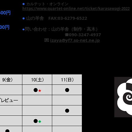
●
カルテット・オンライン
https://www.quartet-online.net/ticket/karasawagi-2022
500円
●
山の羊舎 FAX:03-6279-6522
000円
●
問い合わせ：山の羊舎
（制作・高木）
☎︎
090-3247-4937
💌
izaya@yf7.so-net.ne.jp