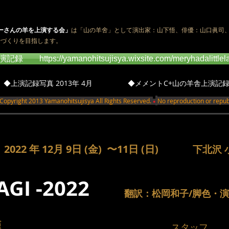
ーさんの羊を上演する会」
は「山の羊舍」として演出家：山下悟、俳優：山口眞司
居づくりを目指します。
//yamanohitsujisya.wixsite.com/meryhadalittlel
◆上演記録写真 2013年 4月
◆メメントC+山の羊舎上演記
013 Yamanohitsujisya All Rights Reserved.
No reproduction or republ
●
2022 年 12月 9日 (金) 〜11日 (日)
下北沢 
GI -2022
翻訳：松岡和子/脚色・
演
​スタッフ