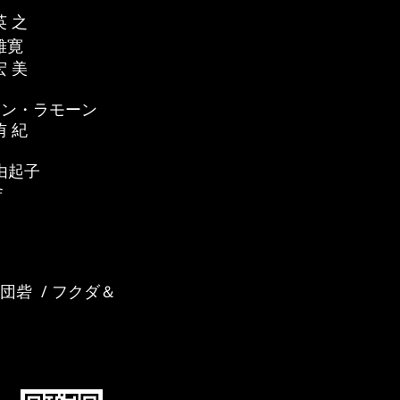
 之
雅寛
 美
ン・ラモーン
 紀
由起子
舎
 劇団砦 / フクダ＆