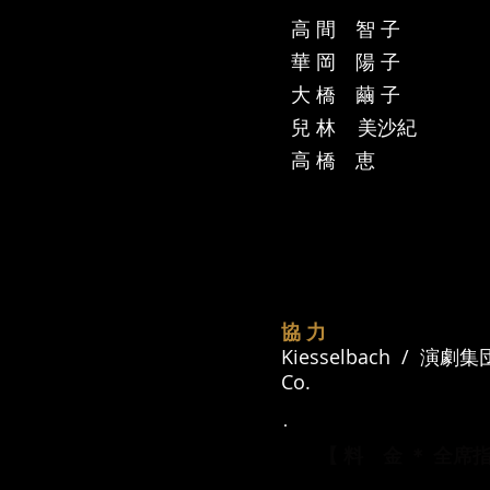
高 間 智 子
華 岡 陽 子
大 橋 繭 子
兒 林 美沙紀
高 橋 恵
協 力
Kiesselbach / 演
Co.
【 料 金 ＊ 全席指