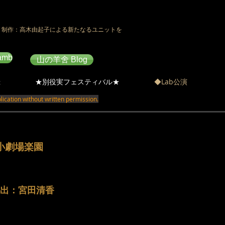
、制作：高木由起子による新たなるユニットを
amb
山の羊舍 Blog
録
★別役実フェスティバル★
◆Lab公演
ication without written permission.
小劇場楽園
演出：宮田清香