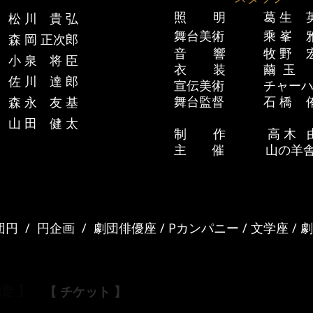
照 明 葛 生 英
松 川 貴 弘
舞台美術 乘 峯 
森 岡 正次郎
音 響 牧 野 宏
小 泉 将 臣
衣 装 繭 玉
佐 川 達 郎
宣伝美術 チャーハ
舞台監督 石 橋 侑
森 永 友 基
山 田 健 太
制 作 高 木 
主 催 山の羊
劇集団円 / 円企画 / 劇団俳優座 / Pカンパニー / 文学座 /
定 】
【 チケット 】