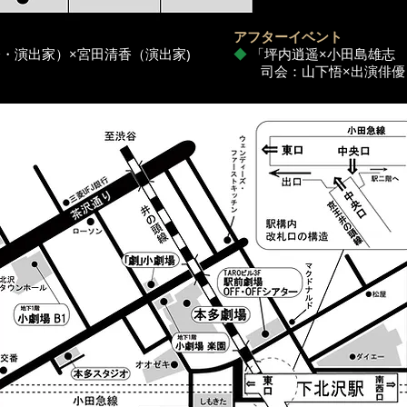
アフターイベント
・演出家）×宮田清香（演出家)
◆
「坪内逍遥×小田島雄志
司会：山下悟×出演俳