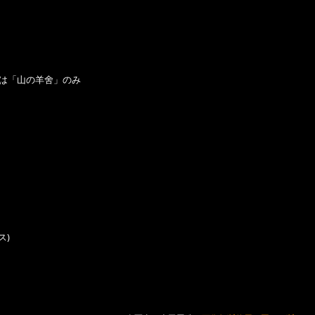
いは「山の羊舍」のみ
ス)