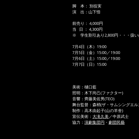
脚 本： 別役実
演 出：山下悟
前売り： 4,000円
当 日 ： 4,300円
※ 学生割引あり2,800円・・・扱
7月4日（木）19:00
7月5日（金）15:00／19:00
7月6日（土）15:00／19:00
7月7日（日）15:00
美術：樋口藍
照明：木下尚己(ファクター)
音響：齊藤美佐男(TEO)
舞台監督：森梢(ザ・サムシングエル
制作：高木由起子(山の羊舍)
宣伝美術：
大滝久美
／中原武士
協力：
演劇集団円
・
劇団民藝