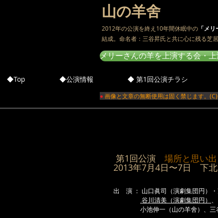
山の羊舍
2012年の公演を終え10年間休眠中の
「メリ
結成。命名者：三谷昇氏と共に心に残る芝
メリーさんの羊を上演する会・上演記録 https:
◆Top
◆公演情報
◆ 第1回公演チラシ
●
画像と文章の無断使用は固く禁じます。(C)Copyright 2
第1回公演
場所と思い出
2013年7月4日〜7日 下
出 演 ： 山口眞司（演劇集団円）
谷川清美（演劇集団円）
、
小池伸一（山の羊舍）、三谷