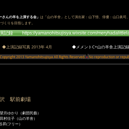
ーさんの羊を上演する会」
は「山の羊舍」として演出家：山下悟、俳優：山口眞司
居づくりを目指します。
//yamanohitsujisya.wixsite.com/meryhadalittlel
◆上演記録写真 2013年 4月
◆メメントC+山の羊舎上演記
013 Yamanohitsujisya All Rights Reserved.
No reproduction or republ
●
北沢 駅前劇場
・望月ゆかり（劇団民藝）
田村往子（山の羊舍）
昇(フリー）