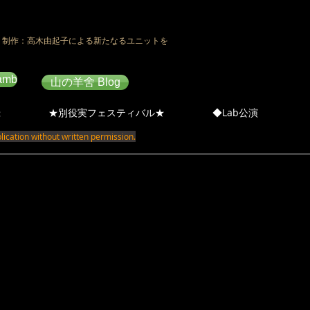
、制作：高木由起子による新たなるユニットを
amb
山の羊舍 Blog
録
★別役実フェスティバル★
◆Lab公演
ication without written permission.