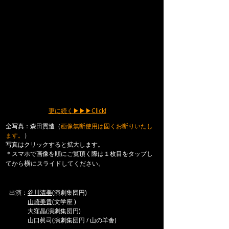
更に続く▶▶▶Click!
​全写真：森田貢造（
画像無断使用は固くお断りいたし
ます。
）
写真はクリックすると拡大します。
＊スマホで画像を順にご覧頂く際は１枚目をタップし
横
てから
にスライドしてください。
出演：
谷川清美
(演劇集団円)
山崎美貴
(文学座 )
大窪晶(演劇集団円)
山口眞司(演劇集団円 / 山の羊舎)