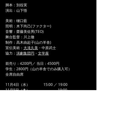
脚本：別役実
演出：山下悟
美術：樋口藍
照明：木下尚己(ファクター)
音響：齋藤美佐男(TEO)
舞台監督：川上徹
制作：高木由起子(山の羊舎)
宣伝美術：
大滝久美
・中原武士
協力：
演劇集団円
・
文学座
前売り：4200円／ 当日：4500円
学生：2800円（山の羊舎でのみ購入可）
全席自由席
11月4日（水） 15:00 ／ 19:00
11月5日（木） 19:00
11月6日（金） 15:00 ／ 19:00
11月7日（土） 13:00 ／ 17:00⭐️
11月8日（日） 15:00
＊受付開始：開演の45分前・開場は30分前になります。
⭐️回は、アフターイベントあり