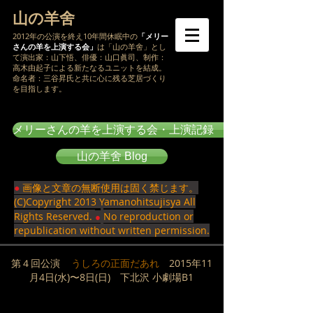
山の羊舍
2012年の公演を終え10年間休眠中の
「メリー
さんの羊を上演する会」
は「山の羊舍」とし
て演出家：山下悟、俳優：山口眞司、制作：
高木由起子による新たなるユニットを結成。
命名者：三谷昇氏と共に心に残る芝居づくり
を目指します。
メリーさんの羊を上演する会・上演記録 https://yamanohitsujisya.
山の羊舍 Blog
●
画像と文章の無断使用は固く禁じます。
(C)Copyright 2013 Yamanohitsujisya All
Rights Reserved.
No reproduction or
●
republication without written permission.
第４回公演
うしろの正面だあれ
2015年11
月4日(水)〜8日(日) 下北沢 小劇場B1